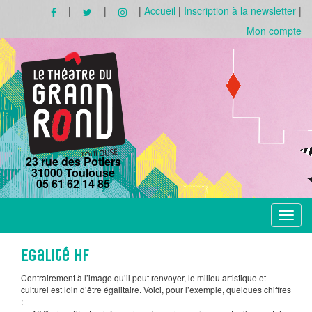
|
|
|
Accueil
|
Inscription à la newsletter
|
Mon compte
23 rue des Potiers
31000 Toulouse
05 61 62 14 85
Toggle
navigat
Egalité HF
Contrairement à l’image qu’il peut renvoyer, le milieu artistique et
culturel est loin d’être égalitaire. Voici, pour l’exemple, quelques chiffres
: