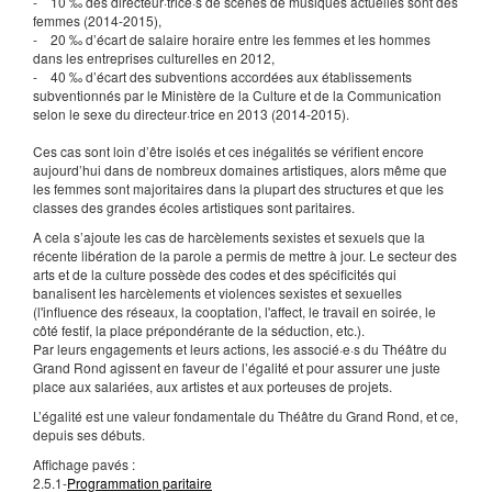
- 10 ‰ des directeur·trice·s de scènes de musiques actuelles sont des
femmes (2014-2015),
- 20 ‰ d’écart de salaire horaire entre les femmes et les hommes
dans les entreprises culturelles en 2012,
- 40 ‰ d’écart des subventions accordées aux établissements
subventionnés par le Ministère de la Culture et de la Communication
selon le sexe du directeur·trice en 2013 (2014-2015).
Ces cas sont loin d’être isolés et ces inégalités se vérifient encore
aujourd’hui dans de nombreux domaines artistiques, alors même que
les femmes sont majoritaires dans la plupart des structures et que les
classes des grandes écoles artistiques sont paritaires.
A cela s’ajoute les cas de harcèlements sexistes et sexuels que la
récente libération de la parole a permis de mettre à jour. Le secteur des
arts et de la culture possède des codes et des spécificités qui
banalisent les harcèlements et violences sexistes et sexuelles
(l'influence des réseaux, la cooptation, l'affect, le travail en soirée, le
côté festif, la place prépondérante de la séduction, etc.).
Par leurs engagements et leurs actions, les associé·e·s du Théâtre du
Grand Rond agissent en faveur de l’égalité et pour assurer une juste
place aux salariées, aux artistes et aux porteuses de projets.
L’égalité est une valeur fondamentale du Théâtre du Grand Rond, et ce,
depuis ses débuts.
Affichage pavés :
2.5.1-
Programmation paritaire