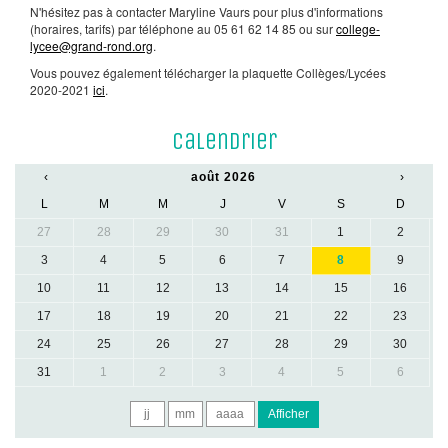
N'hésitez pas à contacter Maryline Vaurs pour plus d'informations
(horaires, tarifs) par téléphone au 05 61 62 14 85 ou sur
college-
lycee@grand-rond.org
.
Vous pouvez également télécharger la plaquette Collèges/Lycées
2020-2021
ici
.
Calendrier
‹
août 2026
›
L
M
M
J
V
S
D
27
28
29
30
31
1
2
3
4
5
6
7
8
9
10
11
12
13
14
15
16
17
18
19
20
21
22
23
24
25
26
27
28
29
30
31
1
2
3
4
5
6
Afficher