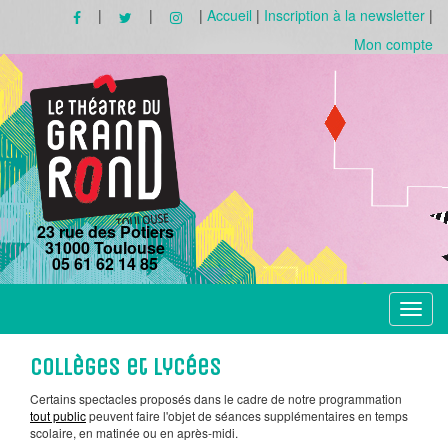
|
|
|
Accueil
|
Inscription à la newsletter
|
Mon compte
23 rue des Potiers
31000 Toulouse
05 61 62 14 85
Toggle
navigat
Collèges et Lycées
Certains spectacles proposés dans le cadre de notre programmation
tout public
peuvent faire l'objet de séances supplémentaires en temps
scolaire, en matinée ou en après-midi.