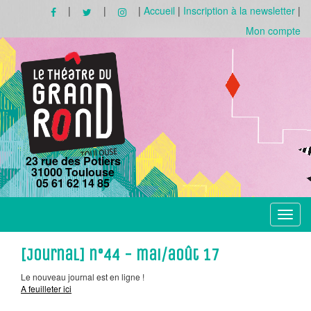
|
|
|
Accueil
|
Inscription à la newsletter
|
Mon compte
23 rue des Potiers
31000 Toulouse
05 61 62 14 85
Toggle
navigat
[Journal] n°44 - mai/août 17
Le nouveau journal est en ligne !
A feuilleter ici